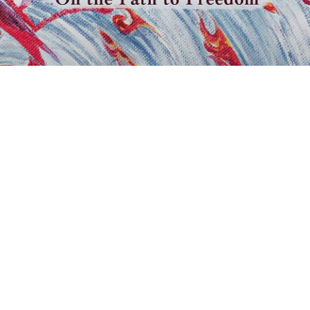
ALBUM
L’album « On the Path to Freedom » disponible sur
toutes les plate-formes
Anhaya dans Sud Ouest
La Dépêche du Bassin : Anhaya, un hymne à la liberté
ANHAYA sur RFL 101
Sortie du premier Album d’Anhaya – CD